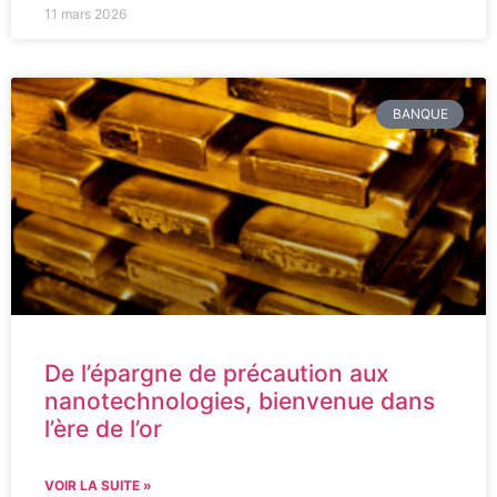
11 mars 2026
BANQUE
De l’épargne de précaution aux
nanotechnologies, bienvenue dans
l’ère de l’or
VOIR LA SUITE »