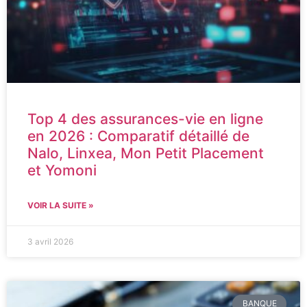
Top 4 des assurances-vie en ligne
en 2026 : Comparatif détaillé de
Nalo, Linxea, Mon Petit Placement
et Yomoni
VOIR LA SUITE »
3 avril 2026
BANQUE