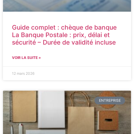
Guide complet : chèque de banque
La Banque Postale : prix, délai et
sécurité – Durée de validité incluse
VOIR LA SUITE »
12 mars 2026
ENTREPRISE