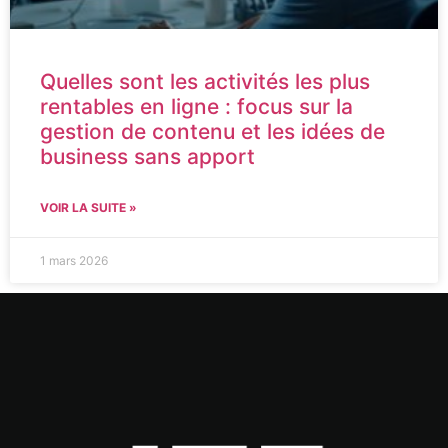
Quelles sont les activités les plus
rentables en ligne : focus sur la
gestion de contenu et les idées de
business sans apport
VOIR LA SUITE »
1 mars 2026