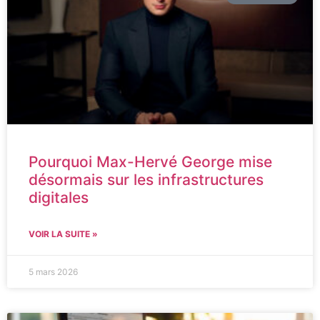
Pourquoi Max-Hervé George mise
désormais sur les infrastructures
digitales
VOIR LA SUITE »
5 mars 2026