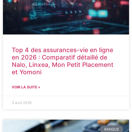
Top 4 des assurances-vie en ligne
en 2026 : Comparatif détaillé de
Nalo, Linxea, Mon Petit Placement
et Yomoni
VOIR LA SUITE »
3 avril 2026
BANQUE