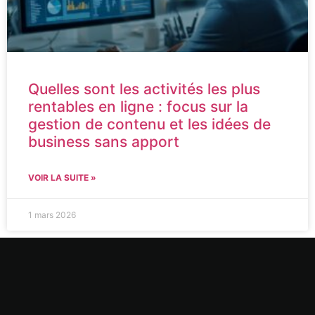
Quelles sont les activités les plus
rentables en ligne : focus sur la
gestion de contenu et les idées de
business sans apport
VOIR LA SUITE »
1 mars 2026