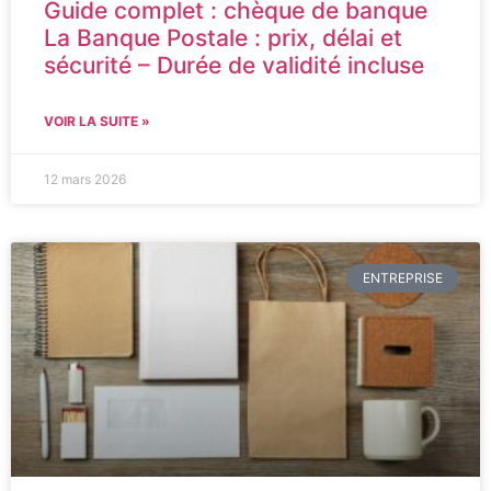
Guide complet : chèque de banque
La Banque Postale : prix, délai et
sécurité – Durée de validité incluse
VOIR LA SUITE »
12 mars 2026
ENTREPRISE