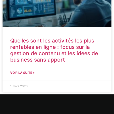
Quelles sont les activités les plus
rentables en ligne : focus sur la
gestion de contenu et les idées de
business sans apport
VOIR LA SUITE »
1 mars 2026